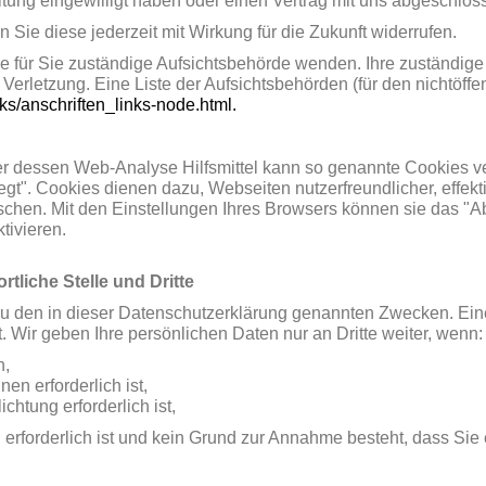
eitung eingewilligt haben oder einen Vertrag mit uns abgeschlo
n Sie diese jederzeit mit Wirkung für die Zukunft widerrufen.
ie für Sie zuständige Aufsichtsbehörde wenden. Ihre zuständig
Verletzung. Eine Liste der Aufsichtsbehörden (für den nichtöffent
ks/anschriften_links-node.html.
oder dessen Web-Analyse Hilfsmittel kann so genannte Cookies 
egt". Cookies dienen dazu, Webseiten nutzerfreundlicher, effekt
 löschen. Mit den Einstellungen Ihres Browsers können sie das 
tivieren.
tliche Stelle und Dritte
u den in dieser Datenschutzerklärung genannten Zwecken. Eine 
. Wir geben Ihre persönlichen Daten nur an Dritte weiter, wenn:
n,
en erforderlich ist,
ichtung erforderlich ist,
n erforderlich ist und kein Grund zur Annahme besteht, dass Si