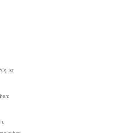
), ist:
üben:
n,